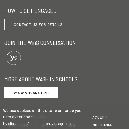
HOW TO GET ENGAGED
CONTACT US FOR DETAILS
JOIN THE WinS CONVERSATION
MORE ABOUT WASH IN SCHOOLS
WWW.SUSANA.ORG
We use cookies on this site to enhance your
©Copyright WASH 2026
user experience
ACCEPT
By clicking the Accept button, you agree to us doing
NO, THANKS
PRIVACY POLICY
CONTACT
LOG IN