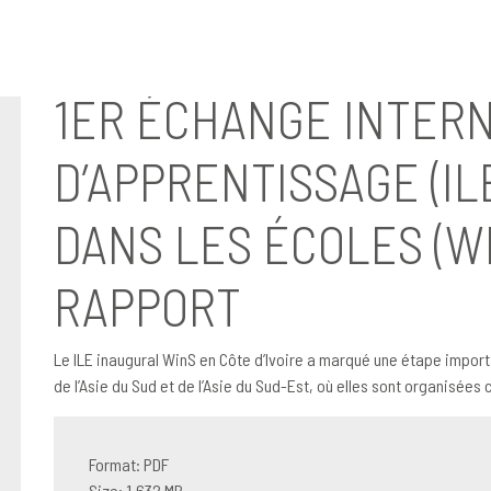
AGE (ILE) SUR LA WASH DANS LES ÉCOLES (WinS) EN AFRIQUE RAPPORT
1ER ÉCHANGE INTER
D’APPRENTISSAGE (IL
DANS LES ÉCOLES (W
RAPPORT
Le ILE inaugural WinS en Côte d’Ivoire a marqué une étape importa
de l’Asie du Sud et de l’Asie du Sud-Est, où elles sont organisée
Format: PDF
Size: 1.632 MB