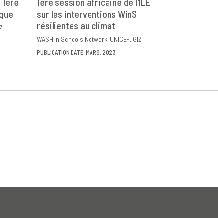
 1ère
1ère session africaine de l'ILE
ique
ER
sur les interventions WinS
DOWNLOAD
PARTAGER
résilientes au climat
Z
WASH in Schools Network
UNICEF
GIZ
PUBLICATION DATE: MARS, 2023