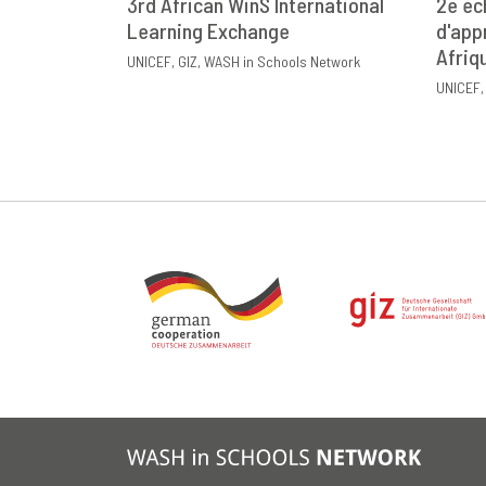
3rd African WinS International
2e éc
Learning Exchange
DOWNLOAD
PARTAGER
d'app
D
Afriq
UNICEF
GIZ
WASH in Schools Network
UNICEF