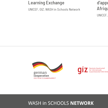
Learning Exchange
DOWNLOAD
PARTAGER
d'app
D
Afriq
UNICEF
GIZ
WASH in Schools Network
UNICEF