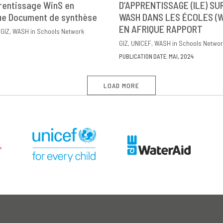
rentissage WinS en
OWNLOAD
PARTAGER
D’APPRENTISSAGE (ILE) SU
DOWNLOAD
PARTAG
ue Document de synthèse
WASH DANS LES ÉCOLES (W
EN AFRIQUE RAPPORT
GIZ
WASH in Schools Network
GIZ
UNICEF
WASH in Schools Networ
PUBLICATION DATE: MAI, 2024
LOAD MORE