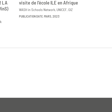
R LA
ER
visite de l'école ILE en Afrique
DOWNLOAD
PARTAGER
inS)
WASH in Schools Network
UNICEF
GIZ
PUBLICATION DATE: MARS, 2023
k